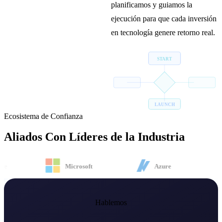
planificamos y guiamos la
ejecución para que cada inversión
en tecnología genere retorno real.
START
LAUNCH
Ecosistema de Confianza
Aliados Con
Líderes de la Industria
e
Microsoft
Azure
Hablemos