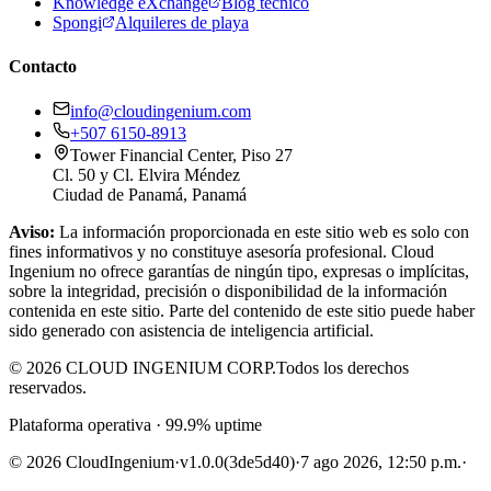
Knowledge eXchange
Blog técnico
Spongi
Alquileres de playa
Contacto
info@cloudingenium.com
+507 6150-8913
Tower Financial Center, Piso 27
Cl. 50 y Cl. Elvira Méndez
Ciudad de Panamá, Panamá
Aviso:
La información proporcionada en este sitio web es solo con
fines informativos y no constituye asesoría profesional. Cloud
Ingenium no ofrece garantías de ningún tipo, expresas o implícitas,
sobre la integridad, precisión o disponibilidad de la información
contenida en este sitio. Parte del contenido de este sitio puede haber
sido generado con asistencia de inteligencia artificial.
© 2026 CLOUD INGENIUM CORP.
Todos los derechos
reservados.
Plataforma operativa · 99.9% uptime
© 2026 CloudIngenium
·
v1.0.0
(3de5d40)
·
7 ago 2026, 12:50 p.m.
·